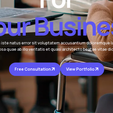
o
u
r
B
u
s
i
n
e
s iste natus error sit voluptatem accusantium doloremque 
sa quae ab illo veritatis et quasi architecto beatae vitae di
Free Consultation
View Portfolio