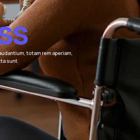
s
s
laudantium, totam rem aperiam,
cta sunt.