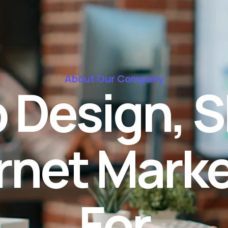
About Our Company
b
D
e
s
i
g
n
,
S
r
n
e
t
M
a
r
k
F
o
r