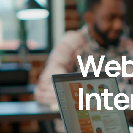
W
e
I
n
t
e