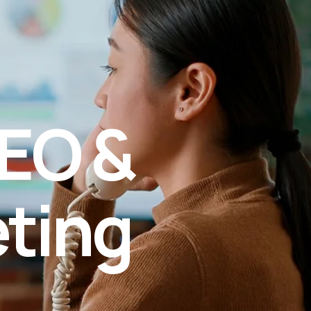
E
O
&
e
t
i
n
g