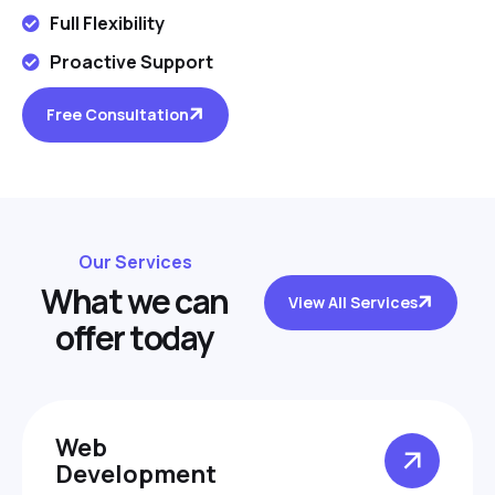
Full Flexibility
Proactive Support
Free Consultation
Our Services
W
h
a
t
w
e
c
a
n
View All Services
o
f
f
e
r
t
o
d
a
y
Web
Development