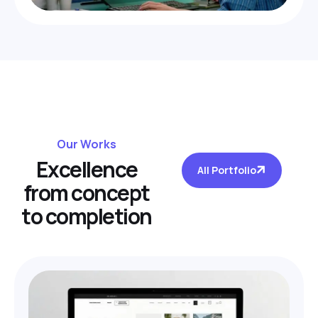
Our Works
E
x
c
e
l
l
e
n
c
e
All Portfolio
f
r
o
m
c
o
n
c
e
p
t
t
o
c
o
m
p
l
e
t
i
o
n