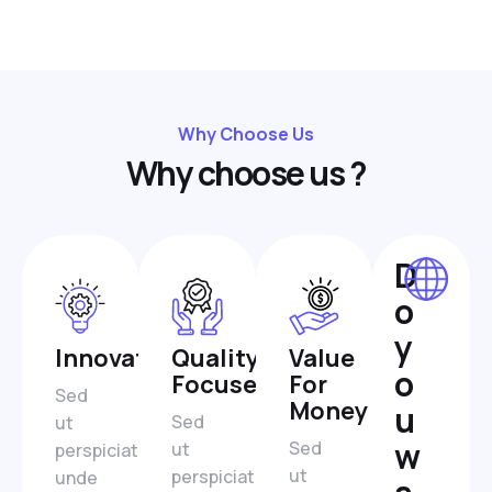
Why Choose Us
W
h
y
c
h
o
o
s
e
u
s
?
D
o
y
Innovation
Quality-
Value
o
Focused
For
Sed
Money
u
Sed
ut
w
Sed
ut
perspiciatis
ut
perspiciatis
unde