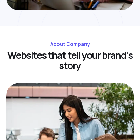
About Company
W
e
b
s
i
t
e
s
t
h
a
t
t
e
l
l
y
o
u
r
b
r
a
n
d
'
s
s
t
o
r
y