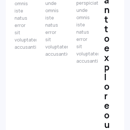
a
perspiciatis
unde
omnis
n
unde
omnis
iste
t
omnis
iste
natus
iste
natus
error
t
natus
error
sit
o
error
sit
voluptatem
e
sit
voluptatem
accusantium.
voluptatem
accusantium.
x
accusantium.
p
l
o
r
e
o
u