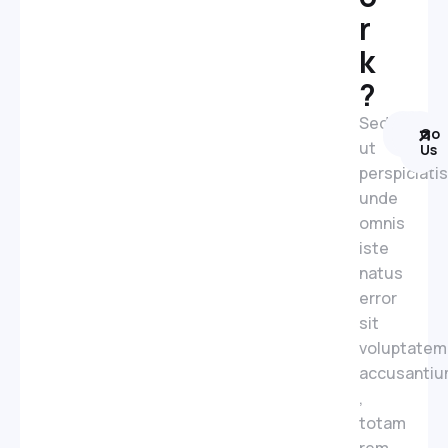
r
k
?
Sed
Dribb
Link
Con
ut
Us
perspiciatis
unde
omnis
iste
natus
error
sit
voluptatem
accusanti
,
totam