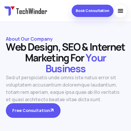
Book Consultation
About Our Company
W
e
b
D
e
s
i
g
n
,
S
E
O
&
I
n
t
e
r
n
e
t
M
a
r
k
e
t
i
n
g
F
o
r
Y
o
u
r
B
u
s
i
n
e
s
s
Sed ut perspiciatis unde omnis iste natus error sit
voluptatem accusantium doloremque laudantium,
totam rem aperiam, eaque ipsa quae ab illo veritatis
et quasi architecto beatae vitae dicta sunt.
Free Consultation