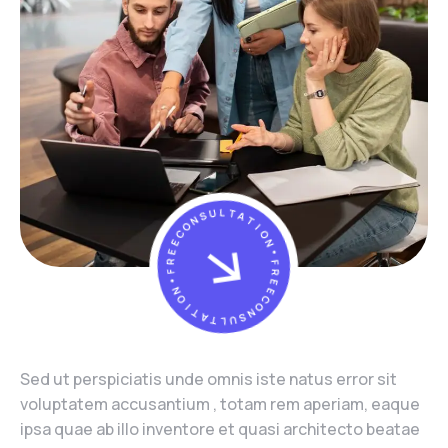
Sed ut perspiciatis unde omnis iste natus error sit
voluptatem accusantium , totam rem aperiam, eaque
ipsa quae ab illo inventore et quasi architecto beatae